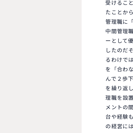
受けるこ
たことか
管理職に
中間管理
ーとして
したのだ
るわけで
を「合わ
んで２歩下
を繰り返
理職を設
メントの
台や経験
の経営に