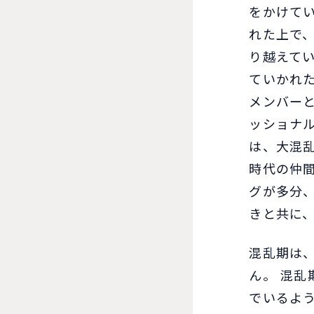
をかけて
れた上で
り越えて
ていかれ
メンバー
ッショナ
は、大混
時代の仲
グが多分
きと共に
混乱期は
ん。 混
でいるよ