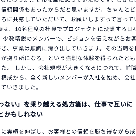
れるだろうか…そんな風に思っていたのです。しかし
の信頼関係もあったからだと思いますが、ちゃんとビ
ころに共感していただいて、お願いしますって言って
時は、10名程度の社員でプロジェクトに没頭する日
ん。少数精鋭のメンバーで、ビジョンを伝えながらお
築き、事業は順調に滑り出していきます。その当時を
ンが拠り所になる」という強烈な体験を得られたとも
した。 しかし、会社規模が大きくなるにつれて、前
ー構成から、全く新しいメンバーが入社を始め、会社
ホーム
えていきました。
導入事例
わない」を乗り越える処方箋は、仕事で互いに
よくある質問
とかもしれない
記事一覧
調に実績を伸ばし、お客様との信頼を勝ち得ながら成