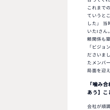
合ってく
これまで
ていうと
した」 当
いたIさ
頼関係も
「ビジョ
ださいま
たメンバ
局面を迎
「噛み合
あう】こ
会社が順