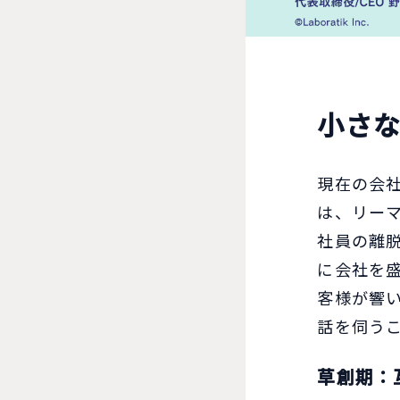
小さ
現在の会社
は、リー
社員の離
に会社を
客様が響
話を伺う
草創期：