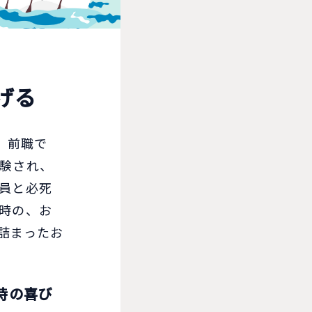
げる
 前職で
験され、
員と必死
時の、お
詰まったお
時の喜び