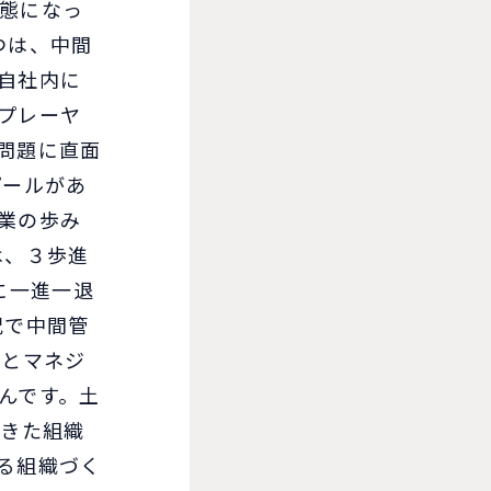
態になっ
つは、中間
自社内に
プレーヤ
問題に直面
プールがあ
業の歩み
は、３歩進
に一進一退
況で中間管
陣とマネジ
んです。土
てきた組織
る組織づく