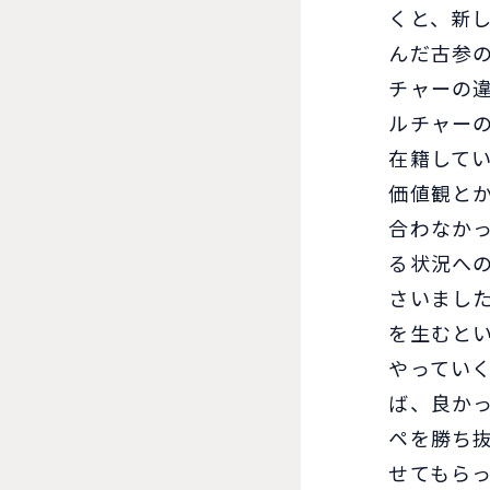
くと、新
んだ古参
チャーの
ルチャー
在籍して
価値観と
合わなかっ
る状況へ
さいまし
を生むと
やってい
ば、良か
ペを勝ち
せてもら