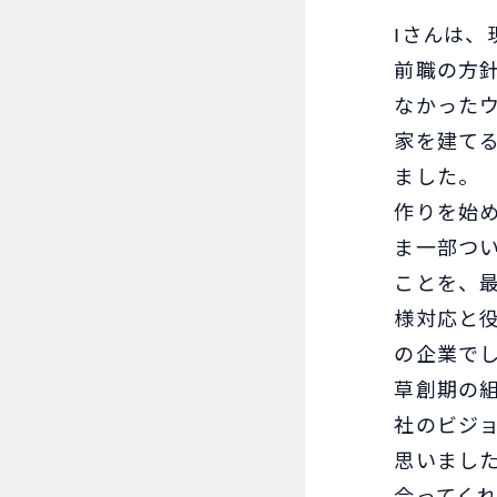
Iさんは
前職の方
なかった
家を建て
ました。
作りを始
ま一部つ
ことを、
様対応と
の企業で
草創期の組
社のビジ
思いまし