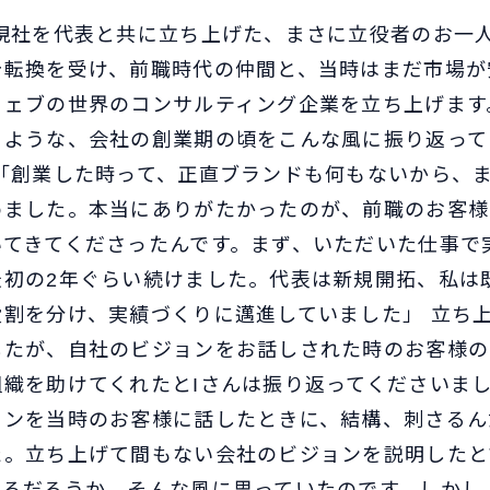
、現社を代表と共に立ち上げた、まさに立役者のお一
針転換を受け、前職時代の仲間と、当時はまだ市場が
ウェブの世界のコンサルティング企業を立ち上げます
るような、会社の創業期の頃をこんな風に振り返って
 「創業した時って、正直ブランドも何もないから、
めました。本当にありがたかったのが、前職のお客様
いてきてくださったんです。まず、いただいた仕事で
最初の2年ぐらい続けました。代表は新規開拓、私は
役割を分け、実績づくりに邁進していました」 立ち
したが、自社のビジョンをお話しされた時のお客様の
織を助けてくれたとIさんは振り返ってくださいまし
ョンを当時のお客様に話したときに、結構、刺さるん
た。立ち上げて間もない会社のビジョンを説明したと