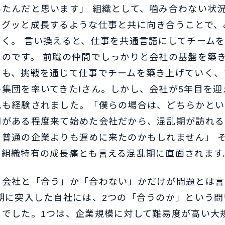
いたんだと思います」 組織として、噛み合わない状
、グッと成長するような仕事と共に向き合うことで、
いく。 言い換えると、仕事を共通言語にしてチーム
たのです。 前職の仲間でしっかりと会社の基盤を築
とも、挑戦を通じて仕事でチームを築き上げていく、
ル集団を率いてきたIさん。しかし、会社が5年目を迎
乱も経験されました。「僕らの場合は、どちらかとい
間がある程度来て始めた会社だから、混乱期が訪れる
、普通の企業よりも遅めに来たのかもしれません」 
、組織特有の成長痛とも言える混乱期に直面されます
、会社と「合う」か「合わない」かだけが問題とは言
乱期に突入した自社には、2つの「合うのか」という
うでした。1つは、企業規模に対して難易度が高い大