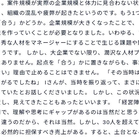
と。案件規模が実際の企業規模と体力に見合わない状
ら、組織の混乱や疲弊が起きたというのです。もう1
「合う」かどうか。企業規模が大きくなったことで、
職を作っていくことが必要となりました。いわゆる、
優秀な人材をマネージャーにすることで生じる課題や
そうです。 しかし、大企業でない限り、潤沢な人材
はありません。起点を「合う」かに置きながらも、事
ない」理由で止めることはできません。 「その当時
がるでしたね」 Iさんが、当時を振り返って、まさ
していたとお話しくださいました。 しかし、この状
置し、見えてきたこともあったといいます。 「経営
間で、理解や思考にギャップがあるのは当然だと思う
も違うのだから、それは当然。しかし、30人を超え
は必然的に担保すべき売上がある。すると、土台とな